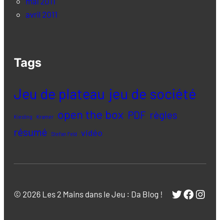
mai 2011
avril 2011
Tags
Jeu de plateau
jeu de société
open the box
PDF
règles
Kiesling
Kramer
résumé
vidéo
Stefan Feld
Twitter
Facebo
Inst
© 2026 Les 2 Mains dans le Jeu : Da Blog !