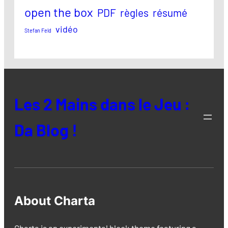
open the box
PDF
règles
résumé
vidéo
Stefan Feld
Les 2 Mains dans le Jeu :
Da Blog !
About Charta