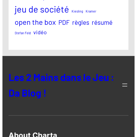
jeu de société
Kiesling
Kramer
open the box
PDF
règles
résumé
vidéo
Stefan Feld
Les 2 Mains dans le Jeu :
Da Blog !
About Charta