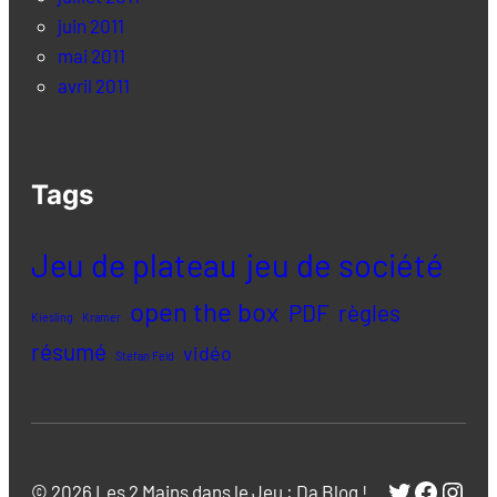
juin 2011
mai 2011
avril 2011
Tags
Jeu de plateau
jeu de société
open the box
PDF
règles
Kiesling
Kramer
résumé
vidéo
Stefan Feld
Twitter
Facebo
Inst
© 2026 Les 2 Mains dans le Jeu : Da Blog !