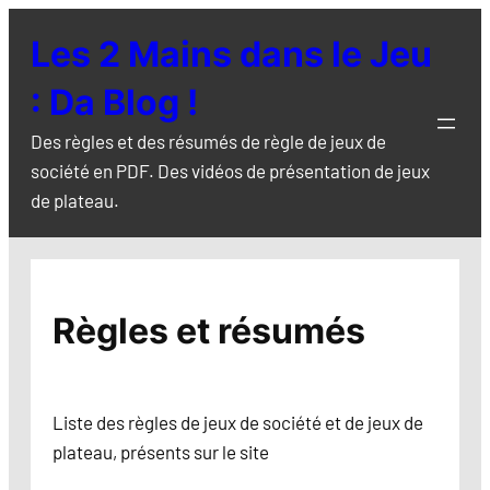
Aller
Les 2 Mains dans le Jeu
au
contenu
: Da Blog !
Des règles et des résumés de règle de jeux de
société en PDF. Des vidéos de présentation de jeux
de plateau.
Règles et résumés
Liste des règles de jeux de société et de jeux de
plateau, présents sur le site