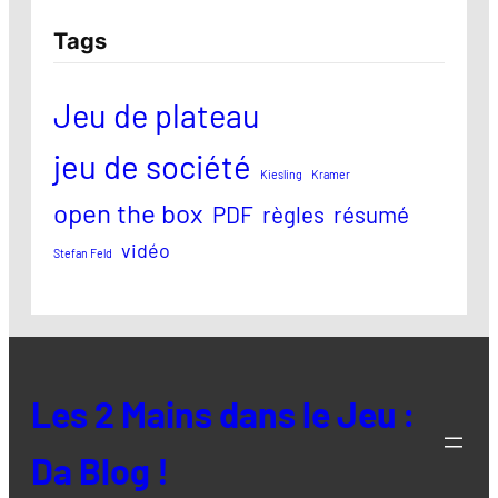
Tags
Jeu de plateau
jeu de société
Kiesling
Kramer
open the box
PDF
règles
résumé
vidéo
Stefan Feld
Les 2 Mains dans le Jeu :
Da Blog !