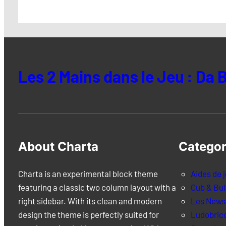
Les 2 Mains dans le Jeu : Da B
About Charta
Categor
Charta is an experimental block theme
Aides de 
featuring a classic two column layout with a
Cub & Bul
right sidebar. With its clean and modern
Les News
design the theme is perfectly suited for
Ludobric