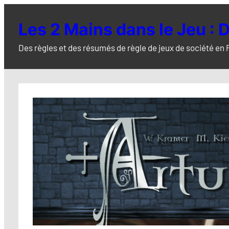
Aller
au
Les 2 Mains dans le Jeu : D
contenu
Des règles et des résumés de règle de jeux de société en 