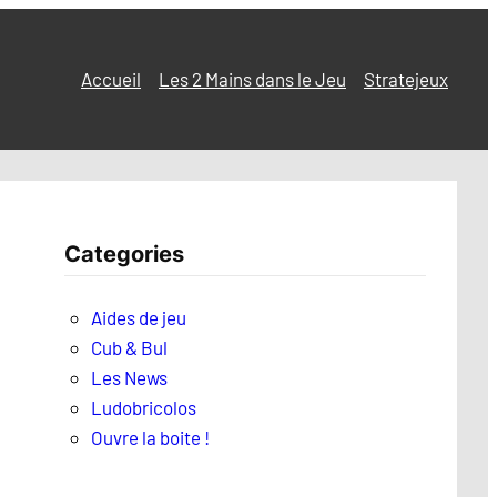
Accueil
Les 2 Mains dans le Jeu
Stratejeux
Categories
Aides de jeu
Cub & Bul
Les News
Ludobricolos
Ouvre la boite !