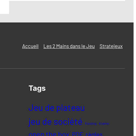
Accueil
Les 2 Mains dans le Jeu
Stratejeux
Tags
Jeu de plateau
jeu de société
Kiesling
Kramer
open the box
PDF
règles