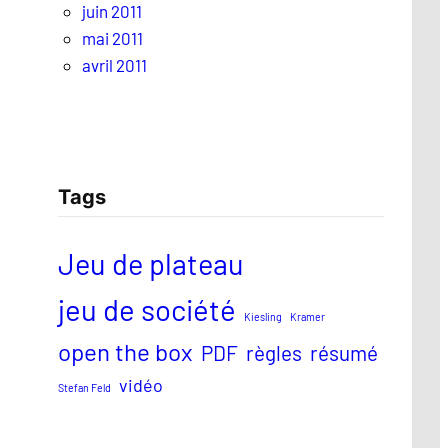
juin 2011
mai 2011
avril 2011
Tags
Jeu de plateau
jeu de société
Kiesling
Kramer
open the box
PDF
règles
résumé
vidéo
Stefan Feld