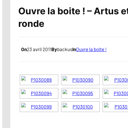
Ouvre la boite ! – Artus e
ronde
On
23 avril 2011
By
backus
In
Ouvre la boite !